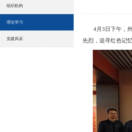
组织机构
理论学习
4月3日下午，
党建风采
先烈
，
追寻红色记