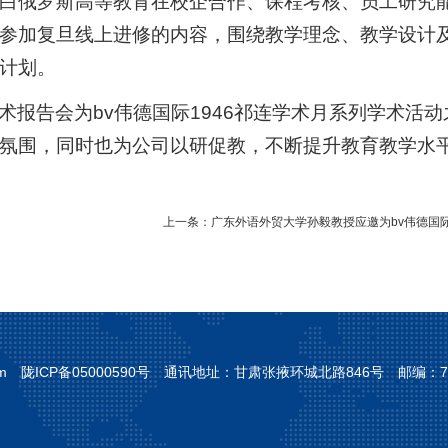
白俄罗斯高等教育在校企合作、课程考核、员工研究
参加复旦线上进修的内容，围绕教学理念、教学设计
计划。
术报告会为bv伟德国际1946祁连学术月系列学术活
氛围，同时也为公司以研促教，不断提升教育
教学水
上一条：
广东外语外贸大学孙毅教授应邀为bv伟德国际
form 陇ICP备05000590号 通讯地址：甘肃张掖环城北路846号 邮编：73